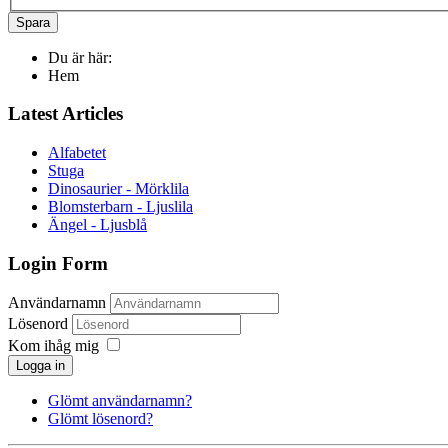
Spara
Du är här:
Hem
Latest Articles
Alfabetet
Stuga
Dinosaurier - Mörklila
Blomsterbarn - Ljuslila
Ängel - Ljusblå
Login Form
Användarnamn
Lösenord
Kom ihåg mig
Logga in
Glömt användarnamn?
Glömt lösenord?