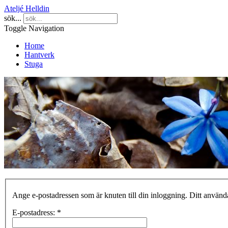
Ateljé Helldin
sök...
Toggle Navigation
Home
Hantverk
Stuga
Ange e-postadressen som är knuten till din inloggning. Ditt använda
E-postadress:
*