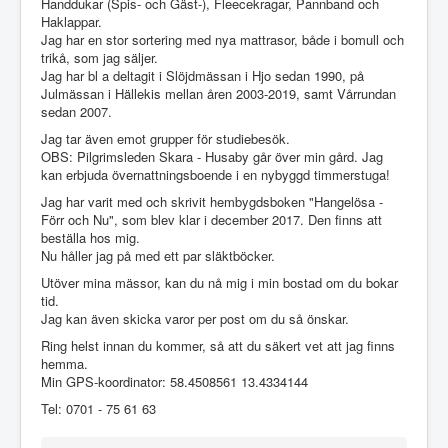
Handdukar (Spis- och Gäst-), Fleecekragar, Pannband och
Haklappar.
Jag har en stor sortering med nya mattrasor, både i bomull och
trikå, som jag säljer.
Jag har bl a deltagit i Slöjdmässan i Hjo sedan 1990, på
Julmässan i Hällekis mellan åren 2003-2019, samt Vårrundan
sedan 2007.
Jag tar även emot grupper för studiebesök.
OBS: Pilgrimsleden Skara - Husaby går över min gård. Jag
kan erbjuda övernattningsboende i en nybyggd timmerstuga!
Jag har varit med och skrivit hembygdsboken "Hangelösa -
Förr och Nu", som blev klar i december 2017. Den finns att
beställa hos mig.
Nu håller jag på med ett par släktböcker.
Utöver mina mässor, kan du nå mig i min bostad om du bokar
tid.
Jag kan även skicka varor per post om du så önskar.
Ring helst innan du kommer, så att du säkert vet att jag finns
hemma.
Min GPS-koordinator: 58.4508561 13.4334144
Tel: 0701 - 75 61 63