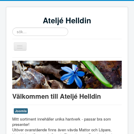
Ateljé Helldin
sök...
Toggle
Navigation
Home
Hantverk
Stuga
Välkommen till Ateljé Helldin
Joomla
Mitt sortiment innehåller unika hantverk - passar bra som
presenter!
Utöver ovanstående finns även vävda Mattor och Löpare,